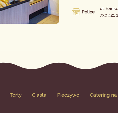
ul. Bank
Police
730 421 
Torty
Ciasta
Pieczywo
Catering na