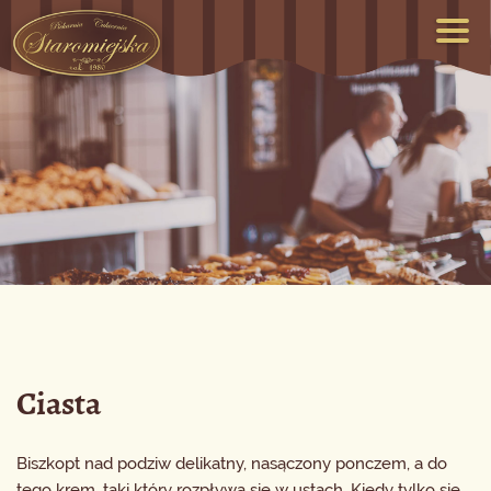
Ciasta
Biszkopt nad podziw delikatny, nasączony ponczem, a do
tego krem, taki który rozpływa się w ustach. Kiedy tylko się