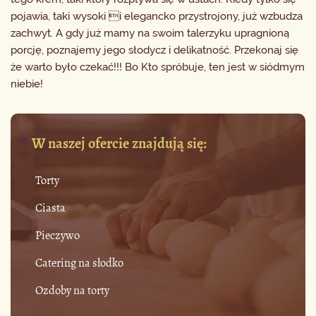
pojawia, taki wysoki i elegancko przystrojony, już wzbudza
zachwyt. A gdy już mamy na swoim talerzyku upragnioną
porcję, poznajemy jego słodycz i delikatność. Przekonaj się
że warto było czekać!!! Bo Kto spróbuje, ten jest w siódmym
niebie!
W naszej ofercie znajdują się:
Torty
Ciasta
Pieczywo
Catering na słodko
Ozdoby na torty