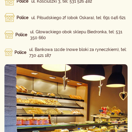
Police
ul. Kościuszki 3, tel: 531 526 482
Police
ul. Piłsudskiego 2f (obok Oskara), tel: 691 046 621
ul. Głowackiego obok sklepu Biedronka, tel: 531
Police
350 660
ul. Bankowa 11cde (nowe bloki za ryneczkiem), tel:
Police
730 421 187