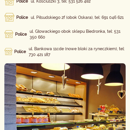
Police
ul. Kościuszki 3, tel: 531 526 482
Police
ul. Piłsudskiego 2f (obok Oskara), tel: 691 046 621
ul. Głowackiego obok sklepu Biedronka, tel: 531
Police
350 660
ul. Bankowa 11cde (nowe bloki za ryneczkiem), tel:
Police
730 421 187