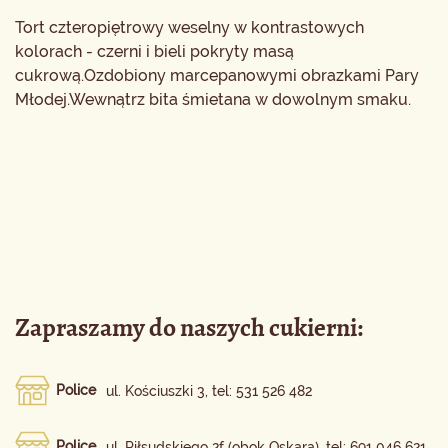
Tort czteropiętrowy weselny w kontrastowych
kolorach - czerni i bieli pokryty masą
cukrową.Ozdobiony marcepanowymi obrazkami Pary
Młodej.Wewnątrz bita śmietana w dowolnym smaku.
Zapraszamy do naszych cukierni:
Police
ul. Kościuszki 3, tel: 531 526 482
Police
ul. Piłsudskiego 2f (obok Oskara), tel: 691 046 621