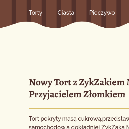
Torty
Ciasta
Pieczywo
Nowy Tort z ZykZakiem
Przyjacielem Złomkiem
Tort pokryty masą cukrową.przedsta
samochodów a dokładniej ZykZaka M