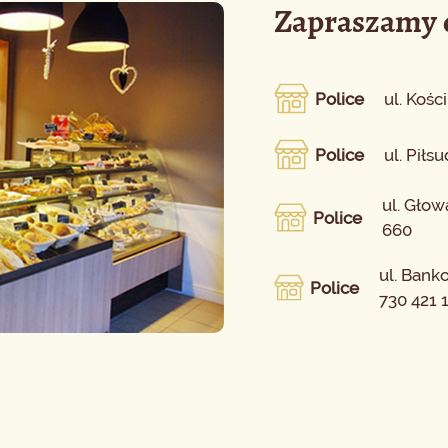
Zapraszamy d
Police
ul. Kości
Police
ul. Piłs
ul. Głow
Police
660
ul. Bank
Police
730 421 