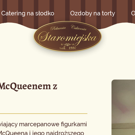
Catering na słodko
Ozdoby na torty
O
 McQueenem z
wiający marcepanowe figurkami
cQueena i jego najdroższego